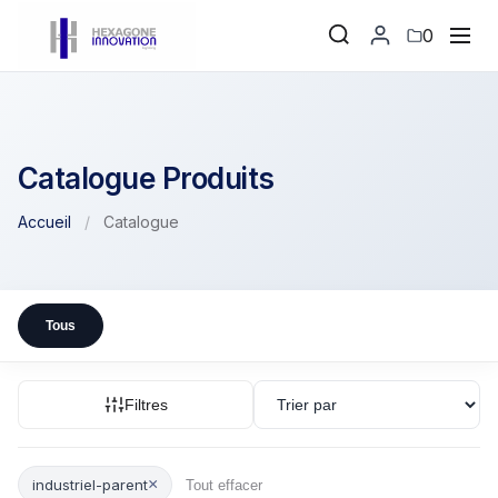
0
Catalogue Produits
Accueil
/
Catalogue
Tous
Filtres
×
industriel-parent
Tout effacer