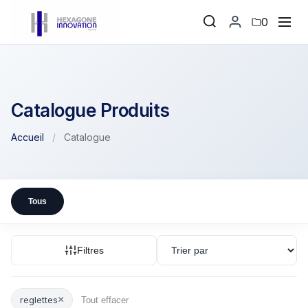
0
Catalogue Produits
Accueil
/
Catalogue
Tous
Filtres
×
reglettes
Tout effacer