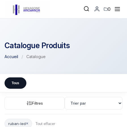
0
Catalogue Produits
Accueil
/
Catalogue
Tous
Filtres
×
ruban-led
Tout effacer