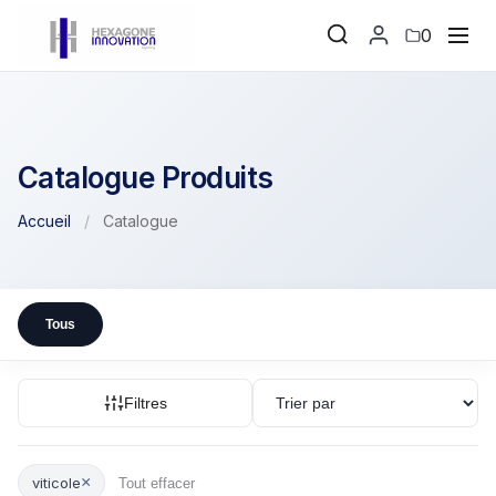
0
Catalogue Produits
Accueil
/
Catalogue
Tous
Filtres
×
viticole
Tout effacer