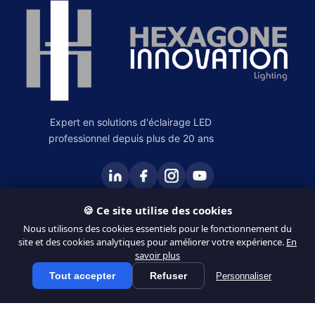
Expert en solutions d'éclairage LED
professionnel depuis plus de 20 ans
🍪 Ce site utilise des cookies
PRODUITS
Nous utilisons des cookies essentiels pour le fonctionnement du
site et des cookies analytiques pour améliorer votre expérience.
En
Éclairage Intérieur
savoir plus
Éclairage Extérieur
Tout accepter
Refuser
Personnaliser
Tous les produits