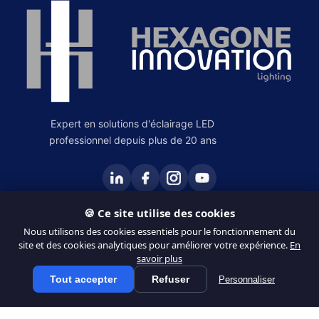
Expert en solutions d'éclairage LED
professionnel depuis plus de 20 ans
🍪 Ce site utilise des cookies
PRODUITS
Nous utilisons des cookies essentiels pour le fonctionnement du
site et des cookies analytiques pour améliorer votre expérience.
En
Éclairage Intérieur
savoir plus
Éclairage Extérieur
Tout accepter
Refuser
Personnaliser
Tous les produits