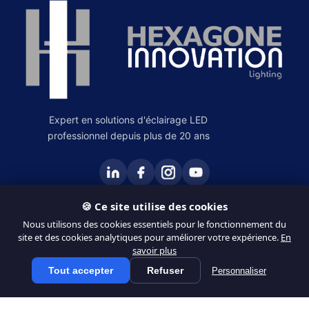
Expert en solutions d'éclairage LED
professionnel depuis plus de 20 ans
🍪 Ce site utilise des cookies
PRODUITS
Nous utilisons des cookies essentiels pour le fonctionnement du
site et des cookies analytiques pour améliorer votre expérience.
En
Éclairage Intérieur
savoir plus
Éclairage Extérieur
Tout accepter
Refuser
Personnaliser
Tous les produits