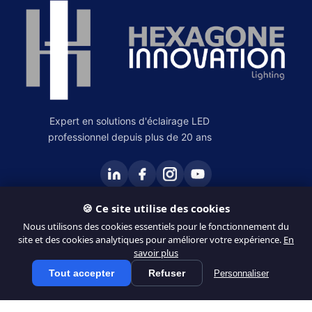
Expert en solutions d'éclairage LED
professionnel depuis plus de 20 ans
🍪 Ce site utilise des cookies
PRODUITS
Nous utilisons des cookies essentiels pour le fonctionnement du
site et des cookies analytiques pour améliorer votre expérience.
En
Éclairage Intérieur
savoir plus
Éclairage Extérieur
Tout accepter
Refuser
Personnaliser
Tous les produits