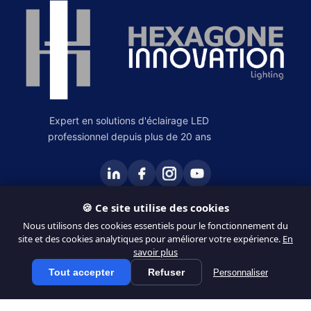
Expert en solutions d'éclairage LED
professionnel depuis plus de 20 ans
🍪 Ce site utilise des cookies
PRODUITS
Nous utilisons des cookies essentiels pour le fonctionnement du
site et des cookies analytiques pour améliorer votre expérience.
En
Éclairage Intérieur
savoir plus
Éclairage Extérieur
Tout accepter
Refuser
Personnaliser
Tous les produits