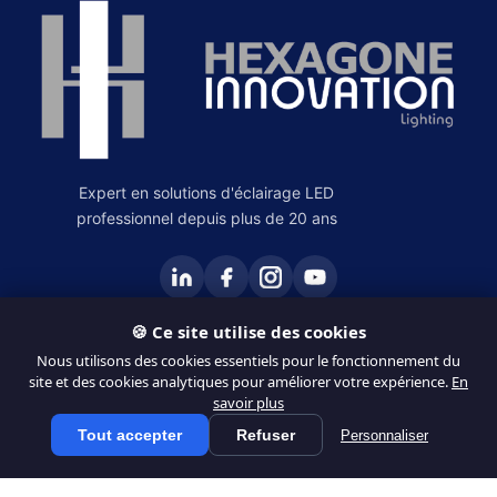
Expert en solutions d'éclairage LED
professionnel depuis plus de 20 ans
🍪 Ce site utilise des cookies
PRODUITS
Nous utilisons des cookies essentiels pour le fonctionnement du
site et des cookies analytiques pour améliorer votre expérience.
En
Éclairage Intérieur
savoir plus
Éclairage Extérieur
Tout accepter
Refuser
Personnaliser
Tous les produits