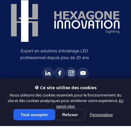
Expert en solutions d'éclairage LED
professionnel depuis plus de 20 ans
🍪 Ce site utilise des cookies
PRODUITS
Nous utilisons des cookies essentiels pour le fonctionnement du
site et des cookies analytiques pour améliorer votre expérience.
En
Éclairage Intérieur
savoir plus
Éclairage Extérieur
Tout accepter
Refuser
Personnaliser
Tous les produits