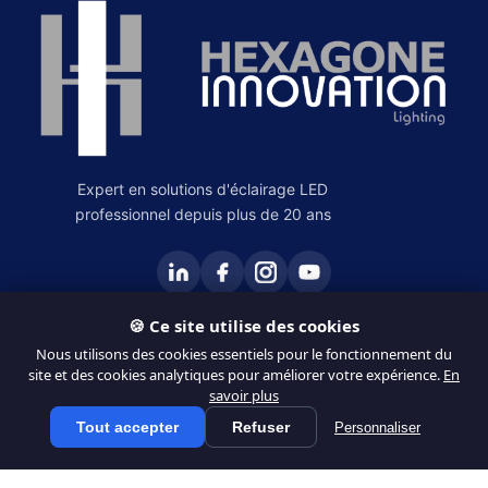
Expert en solutions d'éclairage LED
professionnel depuis plus de 20 ans
🍪 Ce site utilise des cookies
PRODUITS
Nous utilisons des cookies essentiels pour le fonctionnement du
site et des cookies analytiques pour améliorer votre expérience.
En
Éclairage Intérieur
savoir plus
Éclairage Extérieur
Tout accepter
Refuser
Personnaliser
Tous les produits