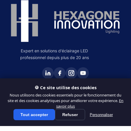
Expert en solutions d'éclairage LED
professionnel depuis plus de 20 ans
🍪 Ce site utilise des cookies
PRODUITS
Nous utilisons des cookies essentiels pour le fonctionnement du
site et des cookies analytiques pour améliorer votre expérience.
En
Éclairage Intérieur
savoir plus
Éclairage Extérieur
Tout accepter
Refuser
Personnaliser
Tous les produits