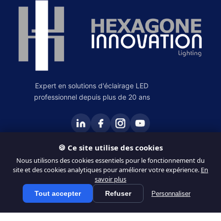
Expert en solutions d'éclairage LED
professionnel depuis plus de 20 ans
🍪 Ce site utilise des cookies
PRODUITS
Nous utilisons des cookies essentiels pour le fonctionnement du
site et des cookies analytiques pour améliorer votre expérience.
En
Éclairage Intérieur
savoir plus
Éclairage Extérieur
Tout accepter
Refuser
Personnaliser
Tous les produits