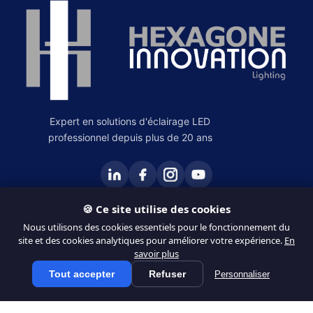
Expert en solutions d'éclairage LED
professionnel depuis plus de 20 ans
🍪 Ce site utilise des cookies
PRODUITS
Nous utilisons des cookies essentiels pour le fonctionnement du
site et des cookies analytiques pour améliorer votre expérience.
En
Éclairage Intérieur
savoir plus
Éclairage Extérieur
Tout accepter
Refuser
Personnaliser
Tous les produits